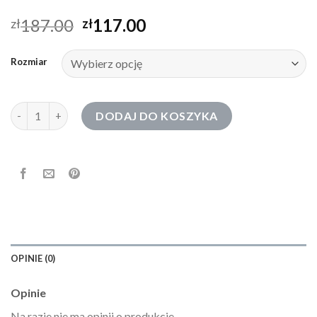
187.00
117.00
zł
zł
Rozmiar
ilość bluza chłopięca
DODAJ DO KOSZYKA
OPINIE (0)
Opinie
Na razie nie ma opinii o produkcie.