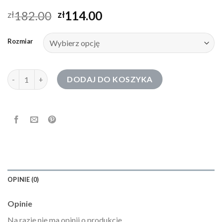
182.00
114.00
zł
zł
Rozmiar
ilość bluza do karmienia
DODAJ DO KOSZYKA
OPINIE (0)
Opinie
Na razie nie ma opinii o produkcie.