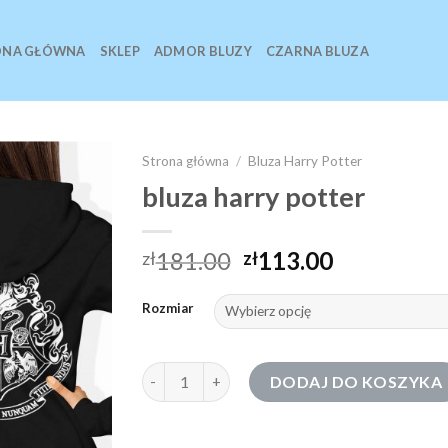
ONA GŁÓWNA
SKLEP
ADMOR BLUZY
CZARNA BLUZA
Strona główna
/
Bluza Harry Potter
bluza harry potter
181.00
113.00
zł
zł
Rozmiar
ilość bluza harry potter
DODAJ DO KOSZYKA