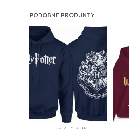
PODOBNE PRODUKTY
ER
BLUZA HARRY POTTER