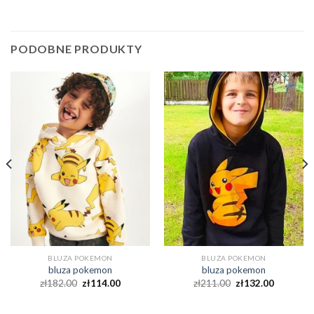
PODOBNE PRODUKTY
BLUZA POKEMON
BLUZA POKEMON
bluza pokemon
bluza pokemon
zł
182.00
zł
114.00
zł
211.00
zł
132.00