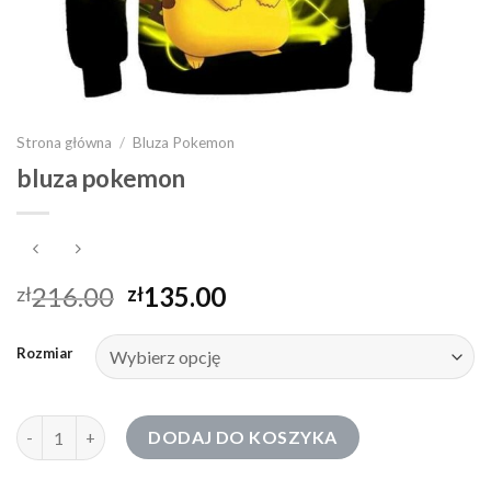
Strona główna
/
Bluza Pokemon
bluza pokemon
216.00
135.00
zł
zł
Rozmiar
ilość bluza pokemon
DODAJ DO KOSZYKA