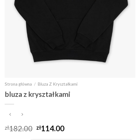
Strona główna
/
Bluza Z Kryształkami
bluza z kryształkami
182.00
114.00
zł
zł