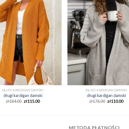
DŁUGI KARDIGAN DAMSKI
DŁUGI KARDIGAN DAMSKI
długi kardigan damski
długi kardigan damski
zł
184.00
zł
115.00
zł
176.00
zł
110.00
METODA PŁATNOŚCI