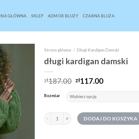
ONA GŁÓWNA
SKLEP
ADMOR BLUZY
CZARNA BLUZA
Strona główna
/
Długi Kardigan Damski
długi kardigan damski
187.00
117.00
zł
zł
Rozmiar
ilość długi kardigan damski
DODAJ DO KOSZYKA