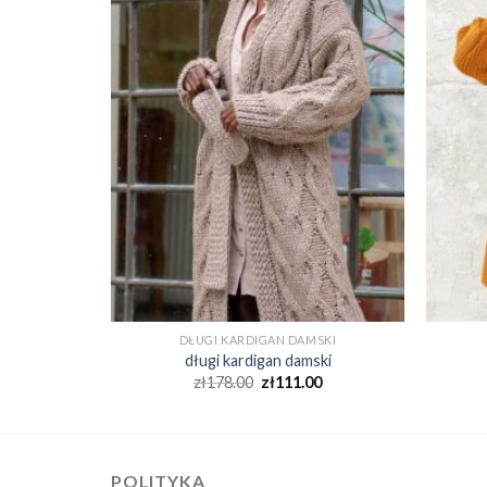
SKI
DŁUGI KARDIGAN DAMSKI
ski
długi kardigan damski
0
zł
178.00
zł
111.00
POLITYKA