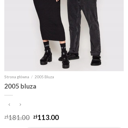
Strona główna
/
2005 Bluza
2005 bluza
181.00
113.00
zł
zł