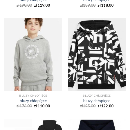
zł
190.00
zł
119.00
zł
189.00
zł
118.00
BLUZY CHŁOPIĘCE
BLUZY CHŁOPIĘCE
bluzy chłopięce
bluzy chłopięce
zł
176.00
zł
110.00
zł
195.00
zł
122.00