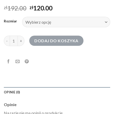
192.00
120.00
zł
zł
Rozmiar
ilość biała bluza
DODAJ DO KOSZYKA
OPINIE (0)
Opinie
Na razie nie ma opinii o produkcie.