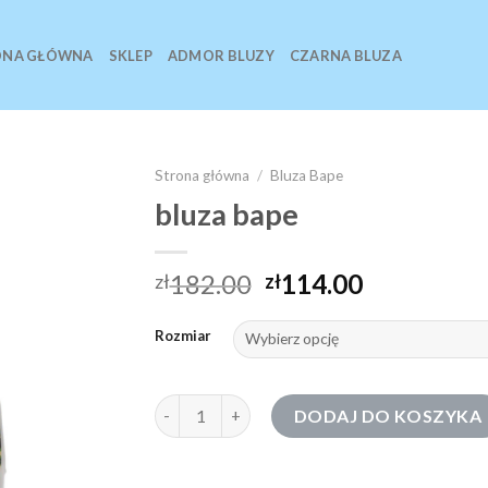
ONA GŁÓWNA
SKLEP
ADMOR BLUZY
CZARNA BLUZA
Strona główna
/
Bluza Bape
bluza bape
182.00
114.00
zł
zł
Rozmiar
ilość bluza bape
DODAJ DO KOSZYKA