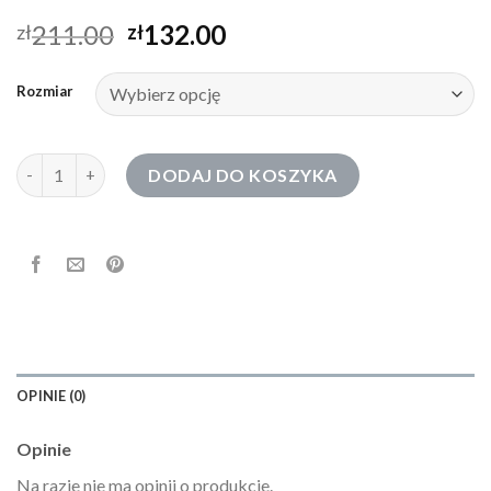
211.00
132.00
zł
zł
Rozmiar
ilość bluza dresowa damska
DODAJ DO KOSZYKA
OPINIE (0)
Opinie
Na razie nie ma opinii o produkcie.