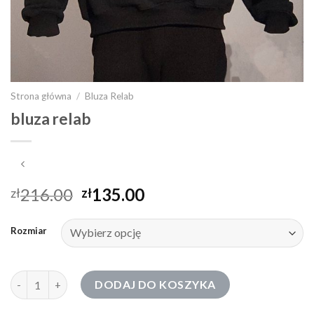
Strona główna
/
Bluza Relab
bluza relab
216.00
135.00
zł
zł
Rozmiar
ilość bluza relab
DODAJ DO KOSZYKA