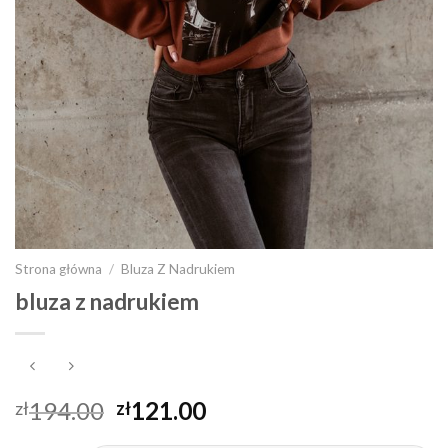
Strona główna
/
Bluza Z Nadrukiem
bluza z nadrukiem
194.00
121.00
zł
zł