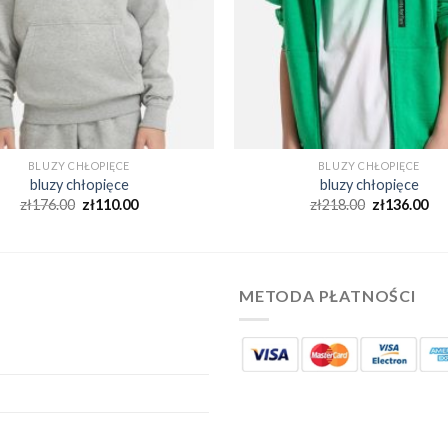
BLUZY CHŁOPIĘCE
BLUZY CHŁOPIĘCE
bluzy chłopięce
bluzy chłopięce
zł
176.00
zł
110.00
zł
218.00
zł
136.00
METODA PŁATNOŚCI