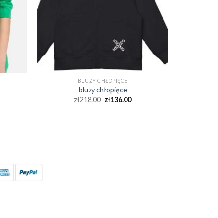
BLUZY CHŁOPIĘCE
bluzy chłopięce
zł
218.00
zł
136.00