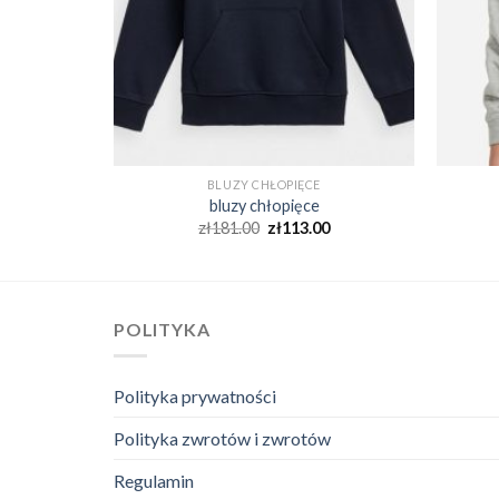
BLUZY CHŁOPIĘCE
bluzy chłopięce
0
zł
181.00
zł
113.00
POLITYKA
Polityka prywatności
Polityka zwrotów i zwrotów
Regulamin