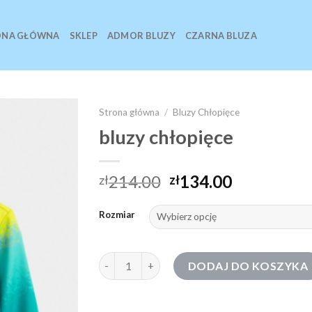
ONA GŁÓWNA
SKLEP
ADMOR BLUZY
CZARNA BLUZA
Strona główna
/
Bluzy Chłopięce
bluzy chłopięce
214.00
134.00
zł
zł
Rozmiar
ilość bluzy chłopięce
DODAJ DO KOSZYKA