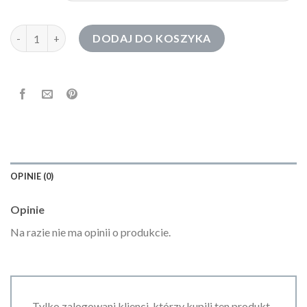
ilość bluzy damskie
DODAJ DO KOSZYKA
OPINIE (0)
Opinie
Na razie nie ma opinii o produkcie.
Tylko zalogowani klienci, którzy kupili ten produkt