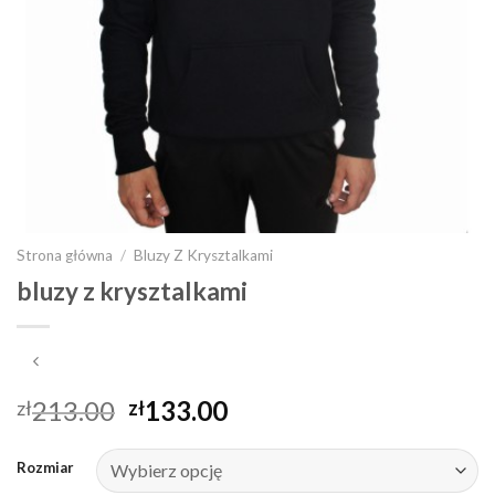
Strona główna
/
Bluzy Z Krysztalkami
bluzy z krysztalkami
213.00
133.00
zł
zł
Rozmiar