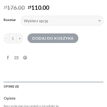
176.00
110.00
zł
zł
Rozmiar
ilość czarny kardigan damski
DODAJ DO KOSZYKA
OPINIE (0)
Opinie
Na razie nie ma opinii o produkcie.