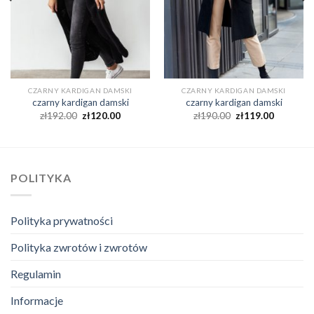
CZARNY KARDIGAN DAMSKI
CZARNY KARDIGAN DAMSKI
czarny kardigan damski
czarny kardigan damski
zł
192.00
zł
120.00
zł
190.00
zł
119.00
POLITYKA
Polityka prywatności
Polityka zwrotów i zwrotów
Regulamin
Informacje