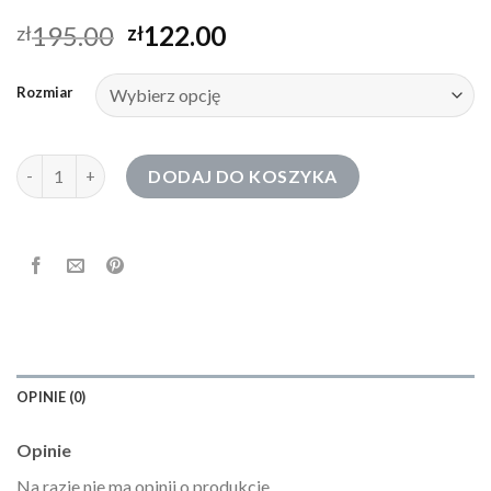
195.00
122.00
zł
zł
Rozmiar
ilość kardigany damskie
DODAJ DO KOSZYKA
OPINIE (0)
Opinie
Na razie nie ma opinii o produkcie.