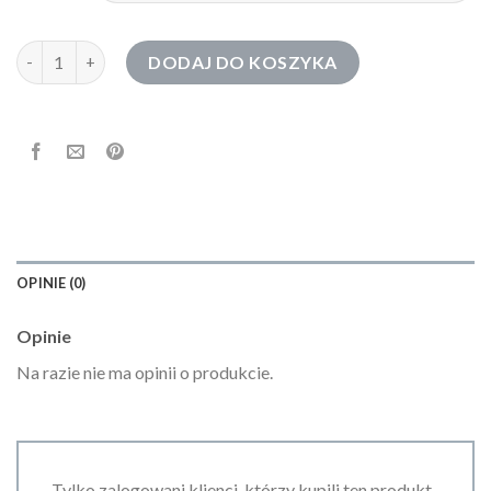
ilość bluza 4f męska
DODAJ DO KOSZYKA
OPINIE (0)
Opinie
Na razie nie ma opinii o produkcie.
Tylko zalogowani klienci, którzy kupili ten produkt