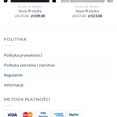
BLUZA 4F MĘSKA
BLUZA 4F MĘSKA
bluza 4f męska
bluza 4f męska
zł
174.00
zł
109.00
zł
197.00
zł
123.00
POLITYKA
Polityka prywatności
Polityka zwrotów i zwrotów
Regulamin
Informacje
METODA PŁATNOŚCI