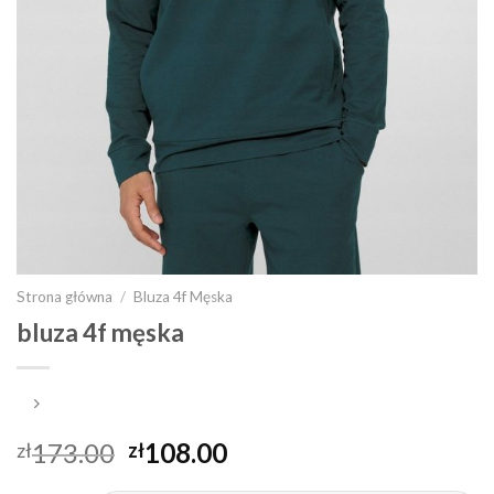
Strona główna
/
Bluza 4f Męska
bluza 4f męska
173.00
108.00
zł
zł