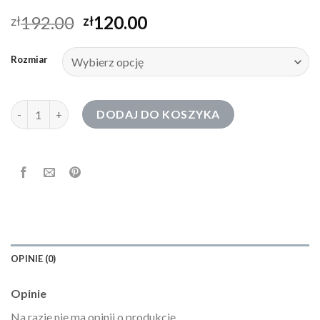
192.00
120.00
zł
zł
Rozmiar
ilość bluza chaos
DODAJ DO KOSZYKA
OPINIE (0)
Opinie
Na razie nie ma opinii o produkcie.