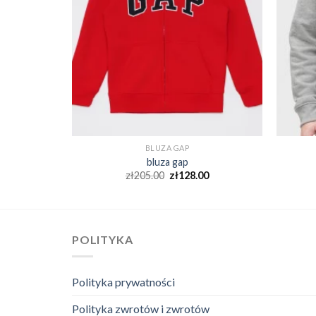
BLUZA GAP
bluza gap
0
zł
205.00
zł
128.00
POLITYKA
Polityka prywatności
Polityka zwrotów i zwrotów