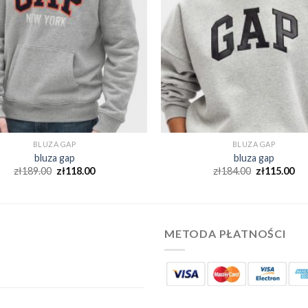
BLUZA GAP
BLUZA GAP
bluza gap
bluza gap
zł
189.00
zł
118.00
zł
184.00
zł
115.00
METODA PŁATNOŚCI