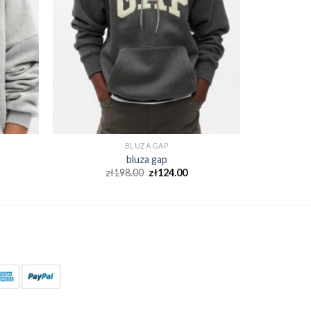
BLUZA GAP
bluza gap
zł
198.00
zł
124.00