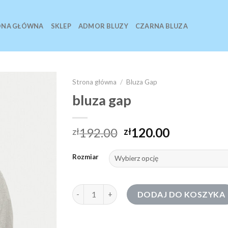
ONA GŁÓWNA
SKLEP
ADMOR BLUZY
CZARNA BLUZA
Strona główna
/
Bluza Gap
bluza gap
192.00
120.00
zł
zł
Rozmiar
ilość bluza gap
DODAJ DO KOSZYKA