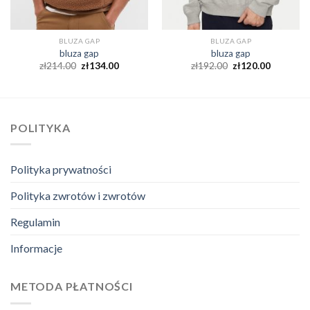
BLUZA GAP
BLUZA GAP
bluza gap
bluza gap
zł
214.00
zł
134.00
zł
192.00
zł
120.00
POLITYKA
Polityka prywatności
Polityka zwrotów i zwrotów
Regulamin
Informacje
METODA PŁATNOŚCI