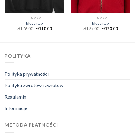
BLUZA GAP
BLUZA GAP
bluza gap
bluza gap
zł
176.00
zł
110.00
zł
197.00
zł
123.00
POLITYKA
Polityka prywatności
Polityka zwrotów i zwrotów
Regulamin
Informacje
METODA PŁATNOŚCI