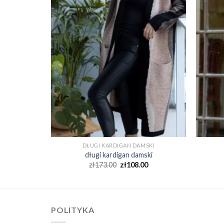
SKI
DŁUGI KARDIGAN DAMSKI
ski
długi kardigan damski
0
zł
173.00
zł
108.00
POLITYKA