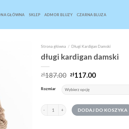
ONA GŁÓWNA
SKLEP
ADMOR BLUZY
CZARNA BLUZA
Strona główna
/
Długi Kardigan Damski
długi kardigan damski
187.00
117.00
zł
zł
Rozmiar
ilość długi kardigan damski
DODAJ DO KOSZYKA