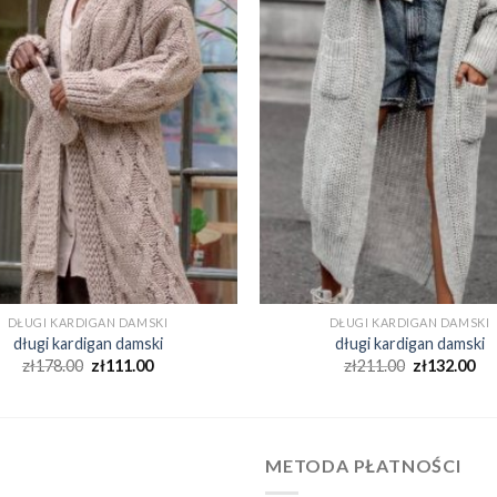
DŁUGI KARDIGAN DAMSKI
DŁUGI KARDIGAN DAMSKI
długi kardigan damski
długi kardigan damski
zł
178.00
zł
111.00
zł
211.00
zł
132.00
METODA PŁATNOŚCI