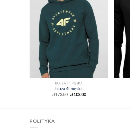
BLUZA 4F MĘSKA
bluza 4f męska
0
zł
173.00
zł
108.00
POLITYKA