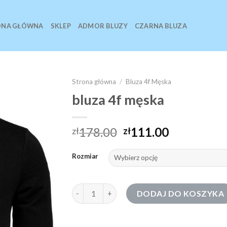
ONA GŁÓWNA
SKLEP
ADMOR BLUZY
CZARNA BLUZA
Strona główna
/
Bluza 4f Męska
bluza 4f męska
178.00
111.00
zł
zł
Rozmiar
ilość bluza 4f męska
DODAJ DO KOSZYKA