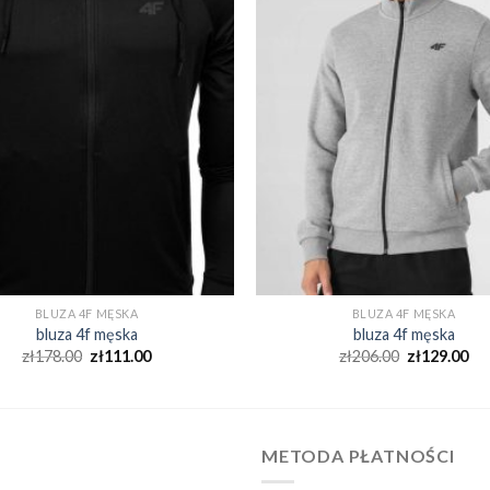
BLUZA 4F MĘSKA
BLUZA 4F MĘSKA
bluza 4f męska
bluza 4f męska
zł
178.00
zł
111.00
zł
206.00
zł
129.00
METODA PŁATNOŚCI