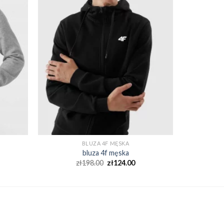
BLUZA 4F MĘSKA
bluza 4f męska
zł
198.00
zł
124.00